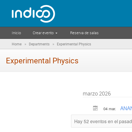
Inicio
Crear evento
Reserva de salas
»
»
Home
Departments
Experimental Physics
Experimental Physics
marzo 2026
ANA
04 mar.
Hay 52 eventos en el pasa