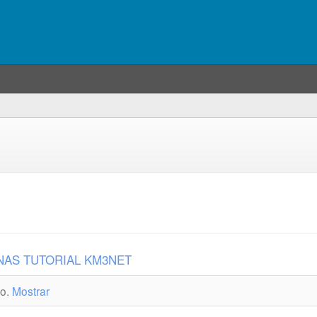
NAS TUTORIAL KM3NET
do.
Mostrar