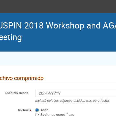
USPIN 2018 Workshop and AG
eting
chivo comprimido
Añadido desde
Incluirá solo los adjuntos subidos tras esta fecha
Todo
Incluir
*
Sesiones específicas