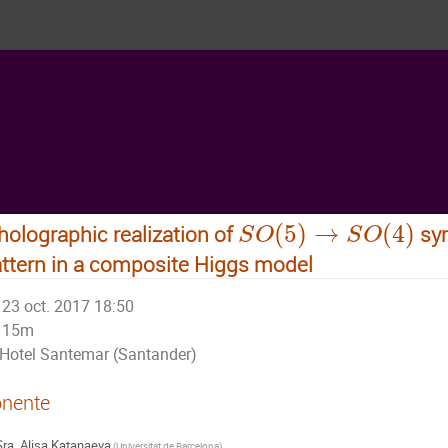
(
5
)
→
(
4
)
holographic realization of
sym
S
O
S
O
ttern in a composite Higgs model
23 oct. 2017 18:50
15m
Hotel Santemar (Santander)
nente
Sra.
Alisa Katanaeva
(
Universitat de Barcelona
)