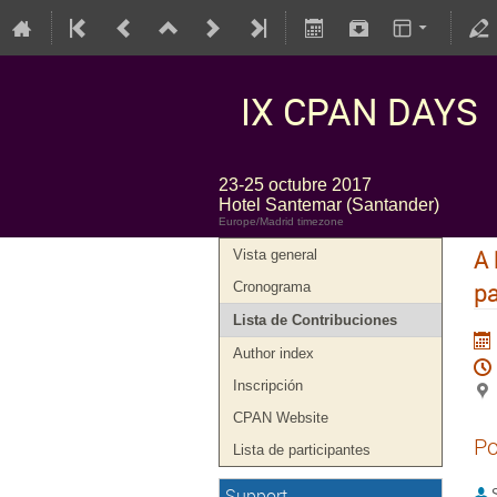
IX CPAN DAYS
23-25 octubre 2017
Hotel Santemar (Santander)
Europe/Madrid timezone
A 
Vista general
pa
Cronograma
Lista de Contribuciones
Author index
Inscripción
CPAN Website
Po
Lista de participantes
Support