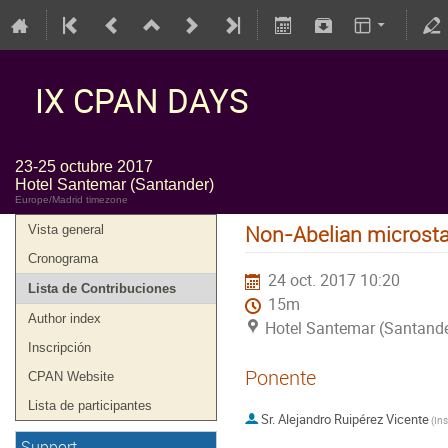
IX CPAN DAYS
23-25 octubre 2017
Hotel Santemar (Santander)
Europe/Madrid timezone
Non-Abelian microsta
Vista general
Cronograma
24 oct. 2017 10:20
Lista de Contribuciones
15m
Author index
Hotel Santemar (Santande
Inscripción
Ponente
CPAN Website
Lista de participantes
Sr.
Alejandro Ruipérez Vicente
(
Support