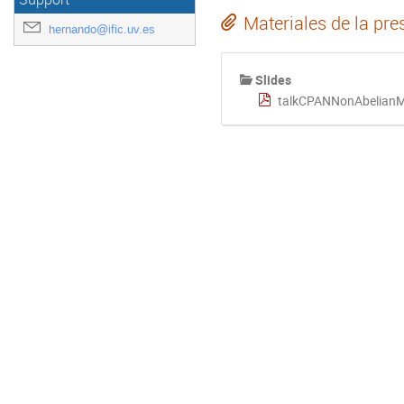
Materiales de la pre
hernando@ific.uv.es
Slides
talkCPANNonAbelianM