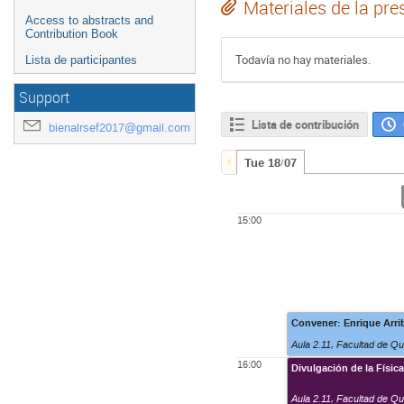
Materiales de la pre
Access to abstracts and
Contribution Book
Todavía no hay materiales.
Lista de participantes
Support
Lista de contribución
bienalrsef2017@gmail.com
Tue 18/07
15:00
Convener: Enrique Arri
Aula 2.11
,
Facultad de Q
16:00
Divulgación de la Físic
Aula 2.11
,
Facultad de Q