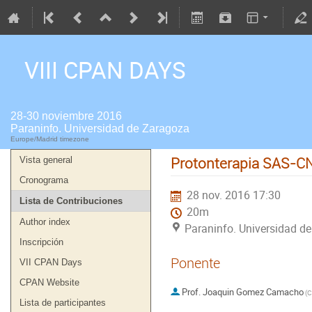
VIII CPAN DAYS
28-30 noviembre 2016
Paraninfo. Universidad de Zaragoza
Europe/Madrid timezone
Protonterapia SAS-CNA
Vista general
Cronograma
28 nov. 2016 17:30
Lista de Contribuciones
20m
Author index
Paraninfo. Universidad d
Inscripción
Ponente
VII CPAN Days
CPAN Website
Prof.
Joaquin Gomez Camacho
(
Lista de participantes