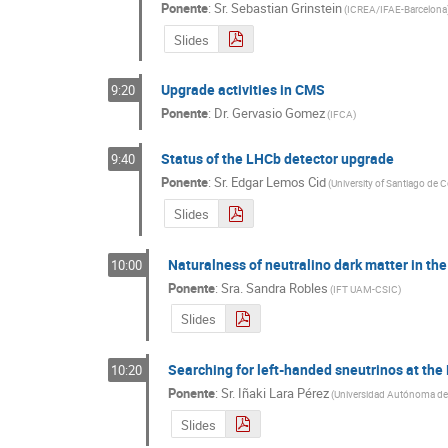
Ponente
:
Sr.
Sebastian Grinstein
(
ICREA/IFAE-Barcelona
Slides
Upgrade activities in CMS
9:20
Ponente
:
Dr.
Gervasio Gomez
(
IFCA
)
Status of the LHCb detector upgrade
9:40
Ponente
:
Sr.
Edgar Lemos Cid
(
University of Santiago de
Slides
Naturalness of neutralino dark matter in t
10:00
Ponente
:
Sra.
Sandra Robles
(
IFT UAM-CSIC
)
Slides
Searching for left-handed sneutrinos at the
10:20
Ponente
:
Sr.
Iñaki Lara Pérez
(
Universidad Autónoma de
Slides