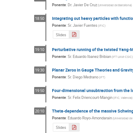
Ponente
:
Dr.
Javier De Cruz
(
Universidad de Barcelona
)
Integrating out heavy particles with funct
18:50
Ponente
:
Sr.
Javier Fuentes
(
IFIC
)
Slides
Perturbative running of the twisted Yang-M
19:10
Ponente
:
Sr.
Eduardo Ibanez Bribian
(
IFT UAM-CSIC
)
Planar Zeros in Gauge Theories and Gravit
19:30
Ponente
:
Sr.
Diego Medrano
(
IFT
)
Four-dimensional unsubtraction from the l
19:50
Ponente
:
Sr.
Felix Driencourt-Mangin
(
IFIC, Valencia
)
Theta-dependence of the massive Schwin
20:10
Ponente
:
Eduardo Royo-Amondarain
(
Universidad de
Slides