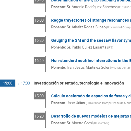
15:40
Ponente
:
Sr.
Antonio Rodríguez Sánchez
(
IFIC (UV-
Regge trayectories of strange resonances 
16:00
Ponente
:
Sr.
Arkaitz Rodas Bilbao
(
Universidad Compl
Gauging the SM and the seesaw flavor sy
16:20
Ponente
:
Sr.
Pablo Quilez Lasanta
(
IFT
)
Non-standard neutrino interactions in the E
16:40
Ponente
:
Ivan Jesus Martinez Soler
(
PHD Student I
Investigación orientada, tecnología e innovación
15:00
→
17:00
Cálculo acelerado de espacios de fases y d
15:00
Ponente
:
Jose Udias
(
Universidad Complutense de Madr
Desarrollo de nuevos modelos de mejoras 
15:20
Ponente
:
Sr.
Alberto Corbi
(
Researcher
)