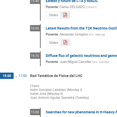
Estado y futuro de CTA y MAGIC
15:40
Ponente
:
Carlos DELGADO
(
CIEMAT
)
Slides
Latest Results from the T2K Neutrino Osci
16:05
Ponente
:
Alexander Izmaylov
(
IFIC Valencia
)
Slides
Diffuse flux of galactic neutrinos and gam
16:35
Ponente
:
Juan Miguel Carceller
(
Univ. Granada
)
Red Temática de Física del LHC
15:00
→
17:00
Chairs:
Isidro González Caballero (Monday I)
Isabel Josa (Monday II)
Juan Antonio Aguilar Saavedra (Tuesday)
Searches for new phenomena in tt+heavy-fl
15:00