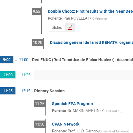
Double Chooz: First results with the Near Det
9:55
Ponente
:
Pau NOVELLA
(
IFIC Valencia
)
Slides
Discusión general de la red RENATA: organiz
10:20
Red FNUC (Red Temática de Física Nuclear): Assemb
9:00
→
11:00
11:00
→
11:25
Plenary Session
11:25
→
13:15
Spanish FPA Program
11:25
Ponente
:
Sr.
MARIO MARTINEZ
(
ICREA/IFAE
)
CPAN Network
11:50
Ponente
:
Prof.
Lluís Garrido
(
University of Barcelona
)