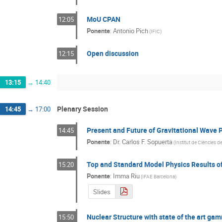
MoU CPAN
12:05
Ponente
:
Antonio Pich
(
IFIC
)
Open discussion
12:15
13:15
→
14:40
Plenary Session
14:45
→
17:00
Present and Future of Gravitational Wave 
14:45
Ponente
:
Dr.
Carlos F. Sopuerta
(
Institut de Ciències d
Top and Standard Model Physics Results o
15:20
Ponente
:
Imma Riu
(
IFAE Barcelona
)
Slides
Nuclear Structure with state of the art g
15:50