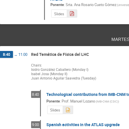
Ponente
:
Srta.
Ana Rosario Cueto Gómez
(
Univers
Slides
marte
Red Temática de Física del LHC
8:40
→
11:00
Chairs:
Isidro González Caballero (Monday I)
Isabel Josa (Monday II)
Juan Antonio Aguilar Saavedra (Tuesday)
Technological contributions from IMB-CNM 
8:40
Ponente
:
Prof.
Manuel Lozano
(
IMB-CNM (CSIC)
)
Slides
Spanish activities in the ATLAS upgrade
9:00