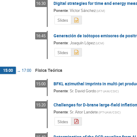
Digital strategies for time and energy measu
16:30
Ponente
:
Víctor Sánchez
(
UCM
)
Slides
Generación de isótopos emisores de posi
16:45
Ponente
:
Joaquín López
(
UCM
)
Slides
Física Teórica
15:00
→
17:00
BFKL azimuthal imprints in multi-jet produ
15:00
Ponente
:
Sr.
David Gordo
(
IFT UAM/CSIC
)
Challenges for D-brane large-field inflation 
15:20
Ponente
:
Sr.
Aitor Landete
(
IFT-UAM/CSIC
)
Slides
Determination of the QCD coupling from 