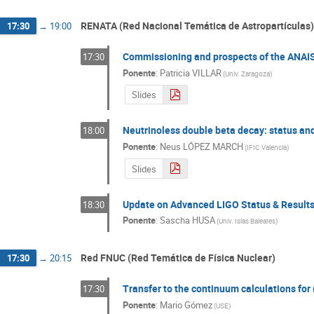
RENATA (Red Nacional Temática de Astropartículas)
17:30
→
19:00
Commissioning and prospects of the ANAI
17:30
Ponente
:
Patricia VILLAR
(
Univ. Zaragoza
)
Slides
Neutrinoless double beta decay: status an
18:00
Ponente
:
Neus LÓPEZ MARCH
(
IFIC Valencia
)
Slides
Update on Advanced LIGO Status & Result
18:30
Ponente
:
Sascha HUSA
(
Univ. Islas Baleares
)
Red FNUC (Red Temática de Física Nuclear)
17:30
→
20:15
Transfer to the continuum calculations for
17:30
Ponente
:
Mario Gómez
(
USE
)