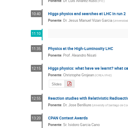
Ponente
:
Dr.
Luis Alvarez Ruso
(
IFIC
)
Higgs physics and searches at LHC in run 2
10:40
Ponente
:
Dr.
Jesus Manuel Vizan Garcia
(
Universida
11:10
Physics at the High-Luminosity LHC
11:35
Ponente
:
Prof.
Aleandro Nisati
Higgs physics: what have we learnt? what can
12:15
Ponente
:
Christophe Grojean
(
ICREA/IFAE
)
Slides
Reaction studies with Relativistic Radioact
12:55
Ponente
:
Dr.
Jose Benlliure
(
University of Santiago de C
CPAN Contest Awards
13:20
Ponente
:
Sr.
Isidoro Garcia Cano