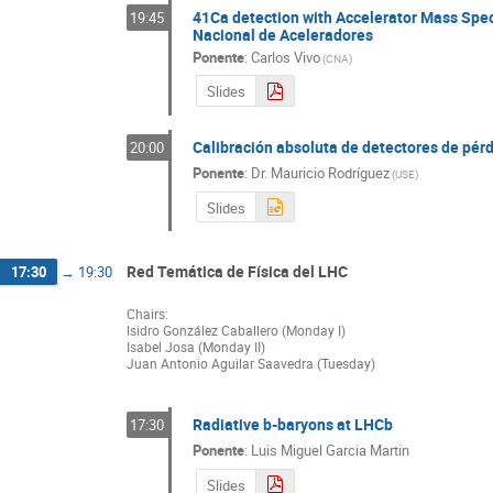
41Ca detection with Accelerator Mass Spe
19:45
Nacional de Aceleradores
Ponente
:
Carlos Vivo
(
CNA
)
Slides
Calibración absoluta de detectores de pérd
20:00
Ponente
:
Dr.
Mauricio Rodríguez
(
USE
)
Slides
Red Temática de Física del LHC
17:30
→
19:30
Chairs:
Isidro González Caballero (Monday I)
Isabel Josa (Monday II)
Juan Antonio Aguilar Saavedra (Tuesday)
Radiative b-baryons at LHCb
17:30
Ponente
:
Luis Miguel Garcia Martin
Slides