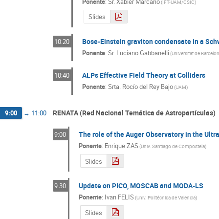
Ponente
:
Sr.
Xabier Marcano
(
IFT-UAM/CSIC
)
Slides
Bose-Einstein graviton condensate in a Sch
10:20
Ponente
:
Sr.
Luciano Gabbanelli
(
Universitat de Barcelo
ALPs Effective Field Theory at Colliders
10:40
Ponente
:
Srta.
Rocío del Rey Bajo
(
UAM
)
RENATA (Red Nacional Temática de Astropartículas)
9:00
→
11:00
The role of the Auger Observatory in the Ultr
9:00
Ponente
:
Enrique ZAS
(
Univ. Santiago de Compostela
)
Slides
Update on PICO, MOSCAB and MODA-LS
9:30
Ponente
:
Ivan FELIS
(
Univ. Politécnica de Valencia
)
Slides