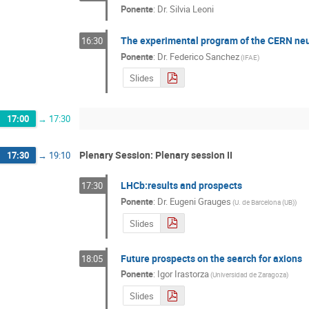
Ponente
:
Dr.
Silvia Leoni
The experimental program of the CERN neu
16:30
Ponente
:
Dr.
Federico Sanchez
(
IFAE
)
Slides
17:00
→
17:30
Plenary Session: Plenary session II
17:30
→
19:10
LHCb:results and prospects
17:30
Ponente
:
Dr.
Eugeni Grauges
(
U. de Barcelona (UB)
)
Slides
Future prospects on the search for axions
18:05
Ponente
:
Igor Irastorza
(
Universidad de Zaragoza
)
Slides