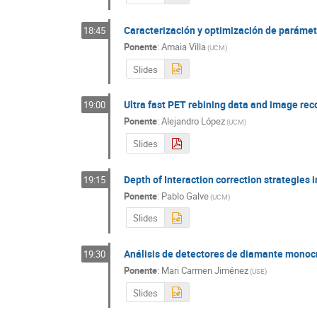
Caracterización y optimización de parámet
18:45
Ponente
:
Amaia Villa
(
UCM
)
Slides
Ultra fast PET rebining data and image re
19:00
Ponente
:
Alejandro López
(
UCM
)
Slides
Depth of Interaction correction strategies 
19:15
Ponente
:
Pablo Galve
(
UCM
)
Slides
Análisis de detectores de diamante monocr
19:30
Ponente
:
Mari Carmen Jiménez
(
USE
)
Slides