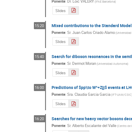
Ponente
:
Dr.
Loïc VALERY
(
IFAE Barcelona
)
Slides
Mixed contributions to the Standard Model
15:20
Ponente
:
Sr.
Juan Carlos Criado Alamo
(
Universidad
Slides
Search for diboson resonances in the semile
15:40
Ponente
:
Sr.
Dermot Moran
(
Universidad Autonoma
)
Slides
Predictions of $pp\to W^+Zjj$ events at LH
16:00
Ponente
:
Sra.
Claudia Garcia Garcia
(
IFT-UAM/CSIC
Slides
Searches for new heavy vector bosons deca
16:20
Ponente
:
Sr.
Alberto Escalante del Valle
(
Centro de 