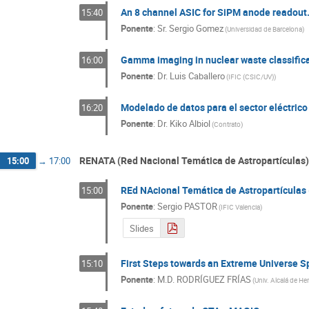
An 8 channel ASIC for SiPM anode readout
15:40
Ponente
:
Sr.
Sergio Gomez
(
Universidad de Barcelona
)
Gamma imaging in nuclear waste classific
16:00
Ponente
:
Dr.
Luis Caballero
(
IFIC (CSIC/UV)
)
Modelado de datos para el sector eléctrico
16:20
Ponente
:
Dr.
Kiko Albiol
(
Contrato
)
RENATA (Red Nacional Temática de Astropartículas)
15:00
→
17:00
REd NAcional Temática de Astropartículas
15:00
Ponente
:
Sergio PASTOR
(
IFIC Valencia
)
Slides
First Steps towards an Extreme Universe S
15:10
Ponente
:
M.D. RODRÍGUEZ FRÍAS
(
Univ. Alcalá de He