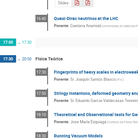
Slides
Quasi-Dirac neutrinos at the LHC
16:40
Ponente
:
Gaetana Anamiati
(
Universidad de Valencia-I
17:00
→
17:30
Física Teórica
17:30
→
20:50
Fingerprints of heavy scales in electrowea
17:30
Ponente
:
Sr.
Joaquín Santos Blasco
(
IFIC
)
Stringy instantons, deformed geometry and
17:50
Ponente
:
Sr.
Eduardo Garcia-Valdecasas Tenreir
Theoretical and Observational tests for Ge
18:10
Ponente
:
Jose María Ezquiaga
(
Instituto de Física Te
Running Vacuum Models
18:30