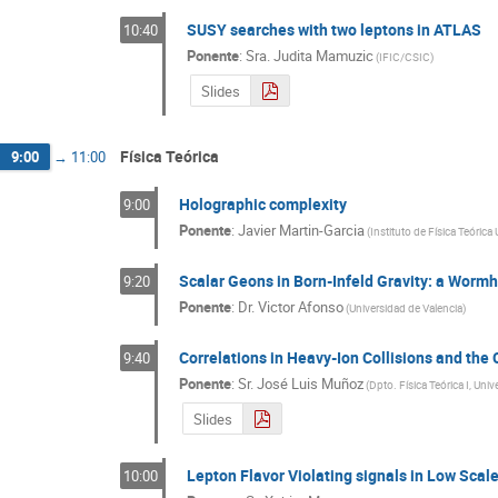
SUSY searches with two leptons in ATLAS
10:40
Ponente
:
Sra.
Judita Mamuzic
(
IFIC/CSIC
)
Slides
Física Teórica
9:00
→
11:00
Holographic complexity
9:00
Ponente
:
Javier Martin-Garcia
(
Instituto de Física Teóri
Scalar Geons in Born-Infeld Gravity: a Wormh
9:20
Ponente
:
Dr.
Victor Afonso
(
Universidad de Valencia
)
Correlations in Heavy-Ion Collisions and th
9:40
Ponente
:
Sr.
José Luis Muñoz
(
Dpto. Física Teórica I, Un
Slides
Lepton Flavor Violating signals in Low Sca
10:00