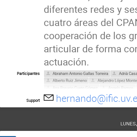
diferentes redes y se
cuatro áreas del CPAN
cooperación de los gr
articular de forma con
actuación.
Participantes
Abraham Antonio Gallas Torreira
Adrià Cas
Alberto Ruiz Jimeno
Alejandro López Mont
Ana Rosario Cueto Gómez
Angels Ramos
hernando@ific.uv.
Antonio M. Lallena Rojo Lallena
Antonio Pic
Support
Aurelio Juste
Beatriz Gato Rivera
Bego
Bert Schellekens
Carlos Fernández Sopuer
Carlos Sanchez Mayordomo
Carlos Vivo Vi
lunes
Celso Martinez Rivero
Christoph Grojean
Claudia Gonzalez Boquera
Daniel Cano Ott