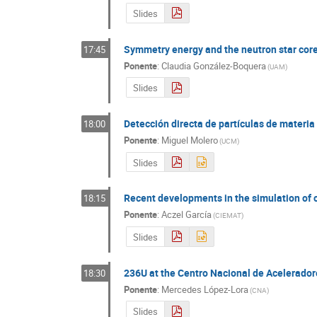
Slides
Symmetry energy and the neutron star core-
17:45
Ponente
:
Claudia González-Boquera
(
UAM
)
Slides
Detección directa de partículas de materia
18:00
Ponente
:
Miguel Molero
(
UCM
)
Slides
Recent developments in the simulation of o
18:15
Ponente
:
Aczel García
(
CIEMAT
)
Slides
236U at the Centro Nacional de Aceleradore
18:30
Ponente
:
Mercedes López-Lora
(
CNA
)
Slides