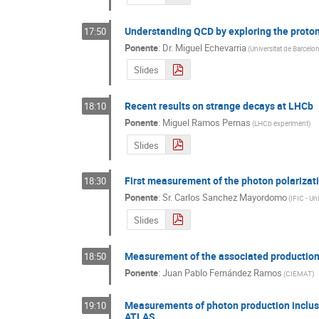
Understanding QCD by exploring the proton
17:50
Ponente
:
Dr.
Miguel Echevarria
(
Universitat de Barcelo
Slides
Recent results on strange decays at LHCb
18:10
Ponente
:
Miguel Ramos Pernas
(
LHCb experiment
)
Slides
First measurement of the photon polarizat
18:30
Ponente
:
Sr.
Carlos Sanchez Mayordomo
(
IFIC - Un
Slides
Measurement of the associated production 
18:50
Ponente
:
Juan Pablo Fernández Ramos
(
CIEMAT
)
Measurements of photon production inclusive
19:10
ATLAS