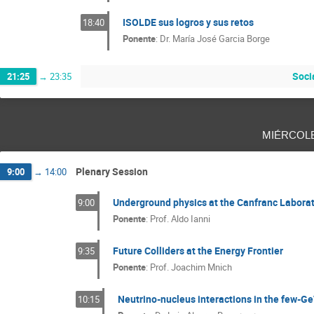
ISOLDE sus logros y sus retos
18:40
Ponente
:
Dr.
María José Garcia Borge
Soci
21:25
→
23:35
miércol
Plenary Session
9:00
→
14:00
Underground physics at the Canfranc Labora
9:00
Ponente
:
Prof.
Aldo Ianni
Future Colliders at the Energy Frontier
9:35
Ponente
:
Prof.
Joachim Mnich
Neutrino-nucleus interactions in the few-Ge
10:15