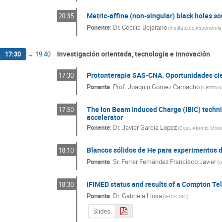
Metric-affine (non-singular) black holes sou
20:35
Ponente
:
Dr.
Cecilia Bejarano
(
Instituto de Astronomía 
Investigación orientada, tecnología e innovación
17:30
→
19:40
Protonterapia SAS-CNA. Oportunidades cien
17:30
Ponente
:
Prof.
Joaquin Gomez Camacho
(
Centro Na
The Ion Beam Induced Charge (IBIC) techni
17:50
accelerator
Ponente
:
Dr.
Javier Garcia Lopez
(
Dept. Atomic, Molecu
Blancos sólidos de He para experimentos d
18:10
Ponente
:
Sr.
Ferrer Fernández Francisco Javier
(
U
IFIMED status and results of a Compton Te
18:30
Ponente
:
Dr.
Gabriela Llosa
(
IFIC-CSIC
)
Slides