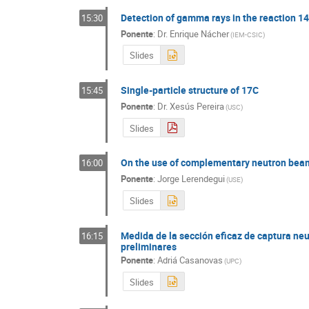
Maria Jose Garcia Borge
Mario Gómez Ra
Detection of gamma rays in the reaction 14
15:30
Mauricio Rodriguez Ramos
mehran zahiri a
Ponente
:
Dr.
Enrique Nácher
(
IEM-CSIC
)
Miguel Molero González
Miguel Peirote
Slides
Mª Jose Gracia Vidal mjgracia
Neus Lopez
Oscar Estrada Pastor
Oscar Moreno
O
Single-particle structure of 17C
15:45
Pablo Quílez Lasanta
Patricia Villar
Pa
Ponente
:
Dr.
Xesús Pereira
(
USC
)
Salvador Marti Garcia
Sandra Robles
Sergio Gomez Fernandez
Sergio Pastor
Slides
Sonja Orrigo
Susana Cabrera Urbán
Su
Thomas Biekotter
Vicente Azcoiti
Vict
On the use of complementary neutron beam 
16:00
Xabier Marcano
Xavier Viñas
Ponente
:
Jorge Lerendegui
(
USE
)
Slides
Medida de la sección eficaz de captura ne
16:15
preliminares
Ponente
:
Adriá Casanovas
(
UPC
)
Slides