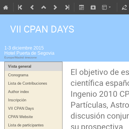
VII CPAN DAYS
1-3 diciembre 2015
Hotel Puerta de Segovia
Europe/Madrid timezone
Vista general
El objetivo de e
Cronograma
científica españ
Lista de Contribuciones
Ingenio 2010 CP
Author index
Inscripción
Partículas, Astro
VII CPAN Days
discusión conjun
CPAN Website
su prospectiva

Lista de participantes