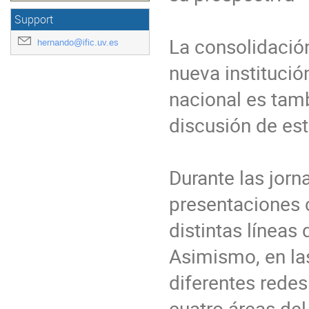
Support
La consolidació
hernando@ific.uv.es
nueva institució
nacional es tamb
discusión de est
Durante las jorn
presentaciones c
distintas líneas
Asimismo, en las
diferentes redes
cuatro áreas del