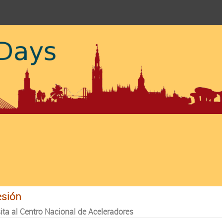
esión
sita al Centro Nacional de Aceleradores