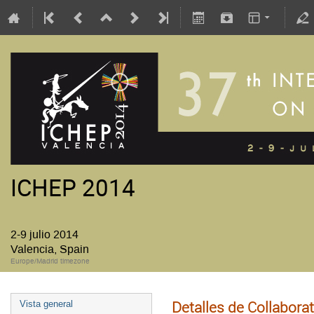
ICHEP 2014
2-9 julio 2014
Valencia, Spain
Europe/Madrid timezone
Detalles de Collabor
Vista general