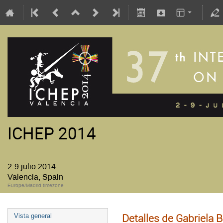
ICHEP 2014
2-9 julio 2014
Valencia, Spain
Europe/Madrid timezone
Detalles de Gabriela
Vista general