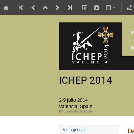
ICHEP 2014
2-9 julio 2014
Valencia, Spain
Europe/Madrid timezone
De
Vista general