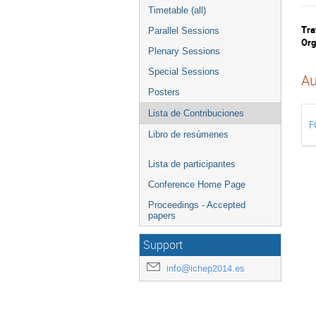
Timetable (all)
Tra
Parallel Sessions
Org
Plenary Sessions
Special Sessions
Au
Posters
Lista de Contribuciones
F
Libro de resúmenes
Lista de participantes
Conference Home Page
Proceedings - Accepted
papers
Support
info@ichep2014.es