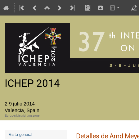
ICHEP 2014
2-9 julio 2014
Valencia, Spain
Europe/Madrid timezone
Detalles de Arnd Mey
Vista general