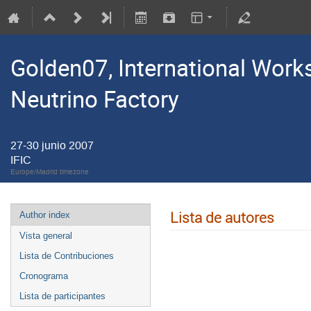
Golden07, International Work
Neutrino Factory
27-30 junio 2007
IFIC
Europe/Madrid timezone
Lista de autores
Author index
Vista general
Lista de Contribuciones
Cronograma
Lista de participantes