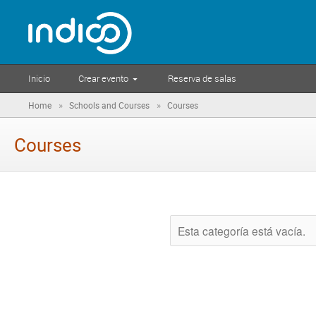
Inicio
Crear evento
Reserva de salas
»
»
Home
Schools and Courses
Courses
Courses
Esta categoría está vacía.