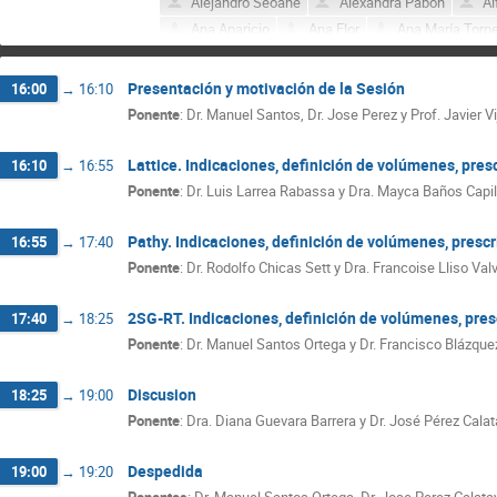
Alejandro Seoane
Alexandra Pabon
Al
Ana Aparicio
Ana Flor
Ana María Torn
ANGEL RODRIGUEZ SANCHEZ
Antonio Gon
Antonio Muñoz Martínez de Castilla
ANTONI
Presentación y motivación de la Sesión
16:00
→
16:10
Beatrice Geanina Cristea
Beatriz Spa Gome
Ponente
:
Dr. Manuel Santos, Dr. Jose Perez y Prof. Javier V
Carla Manjón García
Catalina Rodríguez Ca
Clara Solla
CLAUDIA FERNANDEZ PEDRER
Lattice. Indicaciones, definición de volúmenes, presc
16:10
→
16:55
Cristhian Ludwin Carrera Martínez
Cristian
Ponente
:
Dr. Luis Larrea Rabassa y Dra. Mayca Baños Capil
Cristina Rodríguez Martínez
CRISTINA ZA
Dario Silva Saavedra
Dennis Azcurra Palom
Pathy. Indicaciones, definición de volúmenes, prescri
16:55
→
17:40
Eduardo José Núñez Cumplido
Edwin Ges S
Ponente
:
Dr. Rodolfo Chicas Sett y Dra. Francoise Lliso Val
Erika Paola Romero Benavides
Eva Herrera 
Francisco Blázquez Molina
Francisco Javie
2SG-RT. Indicaciones, definición de volúmenes, presc
17:40
→
18:25
German Juan Rijo
Guilherme Cremasco
Ponente
:
Dr. Manuel Santos Ortega y Dr. Francisco Blázque
GUSTAVO DANIEL MARTINEZ CARDENAS
Javier Ochoa Caparrós
Javier Uzquiza
Discusion
18:25
→
19:00
Jessica Vilanova Ciscar
Jesus Javier Rivas
Ponente
:
Dra. Diana Guevara Barrera y Dr. José Pérez Calat
johnny burbano
Jorge Contreras
Jorge
Jose Antonio Cardenas Chavez
Jose Antoni
Despedida
19:00
→
19:20
Jose Maria Chimeno Hernández
Jose Perez
Ponentes
:
Dr. Manuel Santos Ortega, Dr. Jose Perez Calata