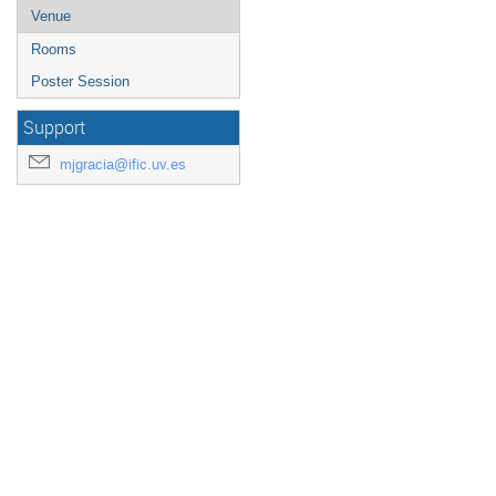
Venue
Rooms
Poster Session
Support
mjgracia@ific.uv.es