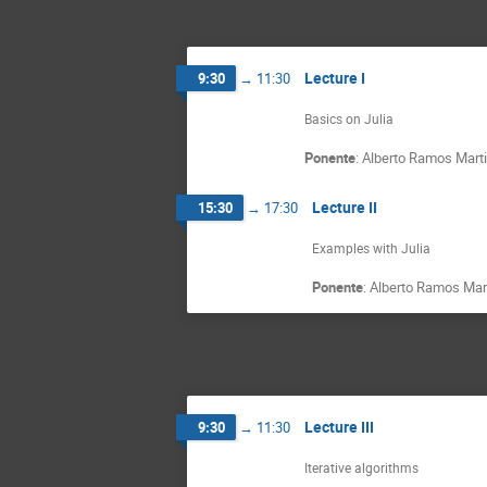
Lecture I
9:30
→
11:30
Basics on Julia
Ponente
:
Alberto Ramos Mart
Lecture II
15:30
→
17:30
Examples with Julia
Ponente
:
Alberto Ramos Mar
Lecture III
9:30
→
11:30
Iterative algorithms