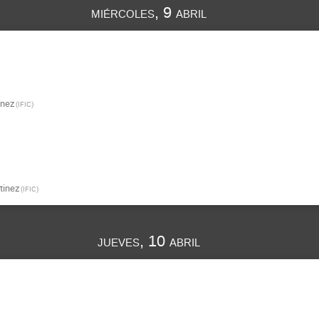
miércoles, 9 abril
inez
(
IFIC
)
tinez
(
IFIC
)
jueves, 10 abril