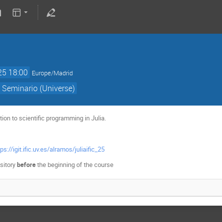
25 18:00
Europe/Madrid
 Seminario (Universe)
ion to scientific programming in Julia.
tps://igit.ific.uv.es/alramos/juliaific_25
sitory
before
the beginning of the course