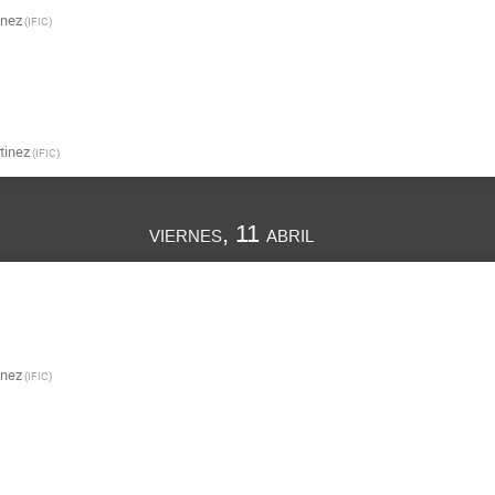
inez
(
IFIC
)
tinez
(
IFIC
)
viernes, 11 abril
inez
(
IFIC
)