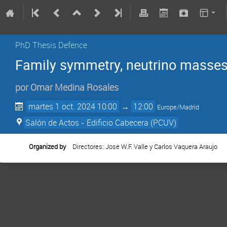
PhD Thesis Defence
Family symmetry, neutrino masses,
por
Omar Medina Rosales
martes 1 oct. 2024 10:00
→
12:00
Europe/Madrid
Salón de Actos - Edificio Cabecera (PCUV)
Organized by
Directores: José W.F. Valle y Carlos Vaquera Araujo