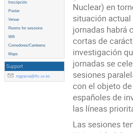
Inscripción
Nuclear) en torn
Poster
situación actual
Venue
jornadas habrá 
Rooms for sessions
Wifi
cortas de carácte
Comedores/Canteens
investigación q
Maps
jornadas se cele
Support
sesiones parale
mjgracia@ific.uv.es
con el objeto de
españoles de inv
las líneas priori
Las sesiones ten