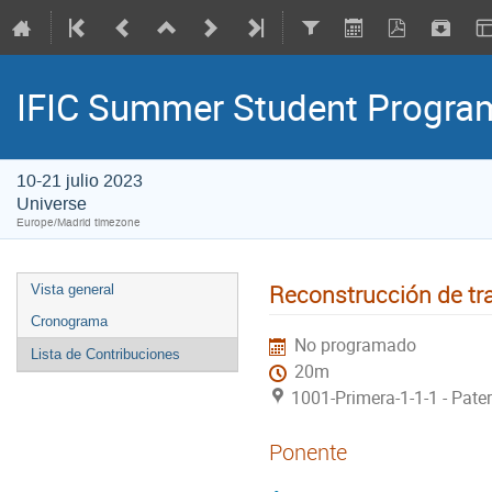
IFIC Summer Student Progr
10-21 julio 2023
Universe
Europe/Madrid timezone
Reconstrucción de tr
Vista general
Cronograma
No programado
Lista de Contribuciones
20m
1001-Primera-1-1-1 - Pate
Ponente