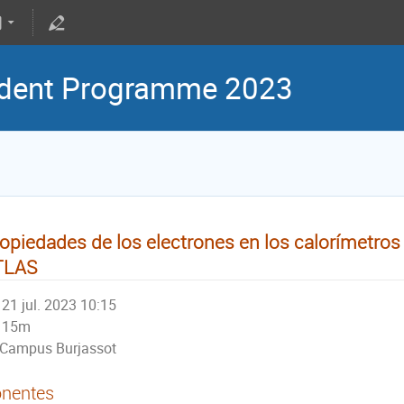
udent Programme 2023
opiedades de los electrones en los calorímetros
TLAS
21 jul. 2023 10:15
15m
Campus Burjassot
nentes