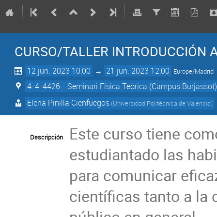
CURSO/TALLER INTRODUCCIÓN A
12 jun. 2023 10:00
→
21 jun. 2023 12:00
Europe/Madrid
4-4-4426 - Seminari Física Teòrica (Campus Burjassot
Elena Pinilla Cienfuegos
(
Universidad Politécnica de Valencia
)
Este curso tiene co
Descripción
estudiantado las hab
para comunicar efica
científicas tanto a 
público en general.