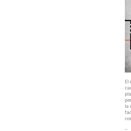
El
ca
pl
pe
la 
fa
co
--