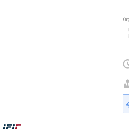
Or
- 
- 