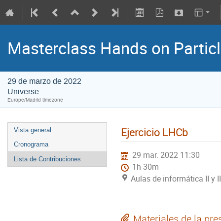
Masterclass Hands on Particl
29 de marzo de 2022
Universe
Europe/Madrid timezone
Ejercicio LHCb
Vista general
Cronograma
29 mar. 2022 11:30
Lista de Contribuciones
1h 30m
Aulas de informática II y 
Materiales de la pre