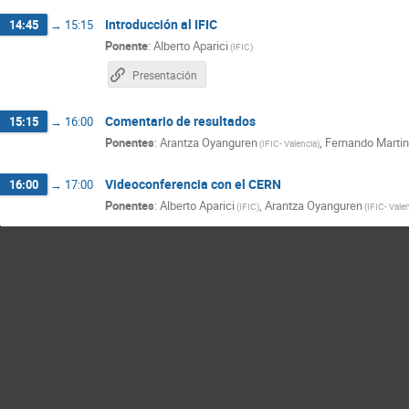
Introducción al IFIC
14:45
→
15:15
Ponente
:
Alberto Aparici
(
IFIC
)
Presentación
Comentario de resultados
15:15
→
16:00
Ponentes
:
Arantza Oyanguren
,
Fernando Martin
(
IFIC- Valencia
)
Videoconferencia con el CERN
16:00
→
17:00
Ponentes
:
Alberto Aparici
,
Arantza Oyanguren
(
IFIC
)
(
IFIC- Vale