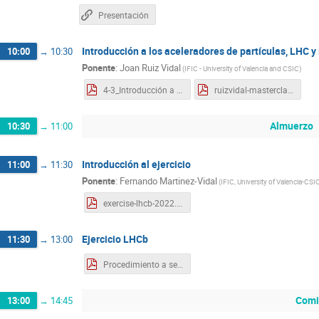
Presentación
Introducción a los aceleradores de partículas, LHC 
10:00
→
10:30
Ponente
:
Joan Ruiz Vidal
(
IFIC - University of Valencia and CSIC
)
4-3_Introducción a los aceleradores de partículas, LHC y LHCb.pdf
ruizvidal-masterclass-22-changed.pdf
Almuerzo
10:30
→
11:00
Introducción al ejercicio
11:00
→
11:30
Ponente
:
Fernando Martinez-Vidal
(
IFIC, University of Valencia-CSI
exercise-lhcb-2022.pdf
Ejercicio LHCb
11:30
→
13:00
Procedimiento a seguir durante el ejercicio
Comi
13:00
→
14:45