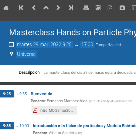
Masterclass Hands on Particle Phy
martes 29 mar. 2022 9:25
→
17:00
Europe/Madrid
Universe
Descripción
La masterclass del día 29 de marzo estará dedicada 
Bienvenida
9:25
→
9:35
Ponente
:
Fernando Martinez-Vidal
(
IFIC, University of Valencia-CSIC
)
Intro_MC-29mar2022-indico.pdf
Introducción a la física de partículas y Modelo Estánd
9:35
→
10:00
Ponente
:
Alberto Aparici
(
IFIC
)