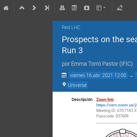
Red LHC
Prospects on the sea
Run 3
por
Emma Torró Pastor
(
IFIC
)
viernes 16 abr. 2021 12:00
→
Universe
Descripción
Zoom link
:
https://cern.zoom.u
Meeting ID: 670 7163 
Passcode: 037609