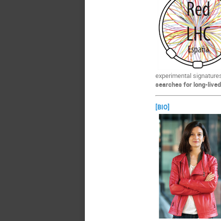
experimental signature
searches for long-live
[BIO]