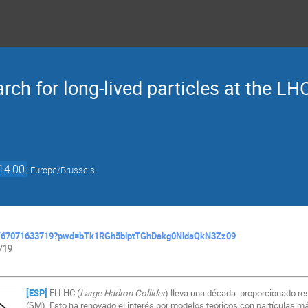
rch for long-lived particles at the LH
14:00
Europe/Brussels
s/j/67071633719?pwd=bTk1RGh5blptTGhDakg0NldaQkN3Zz09
3719
[ESP]
El LHC (
Large Hadron Collider
) lleva una década proporcionado re
(SM). Esto ha renovado el interés por modelos teóricos con partículas m