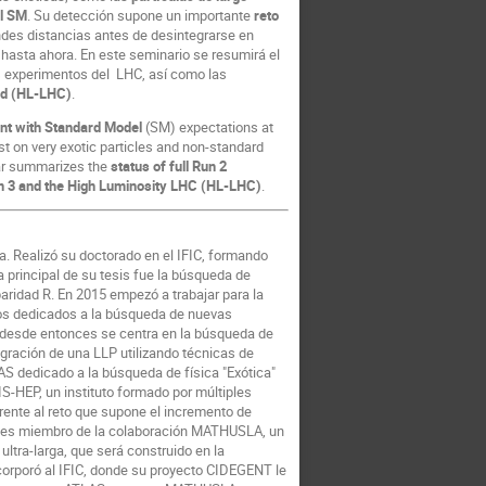
el SM
. Su detección supone un importante
reto
andes distancias antes de desintegrarse en
 hasta ahora. En este seminario se resumirá el
s experimentos del LHC, así como las
ad (HL-LHC)
.
ent with Standard Model
(SM) expectations at
t on very exotic particles and non-standard
nar summarizes the
status of full Run 2
un 3 and the High Luminosity LHC (HL-LHC)
.
ia. Realizó su doctorado en el IFIC, formando
 principal de su tesis fue la búsqueda de
aridad R. En 2015 empezó a trabajar para la
ños dedicados a la búsqueda de nuevas
o desde entonces se centra en la búsqueda de
tegración de una LLP utilizando técnicas de
S dedicado a la búsqueda de física "Exótica"
S-HEP, un instituto formado por múltiples
rente al reto que supone el incremento de
6 es miembro de la colaboración MATHUSLA, un
ltra-larga, que será construido en la
ncorporó al IFIC, donde su proyecto CIDEGENT le