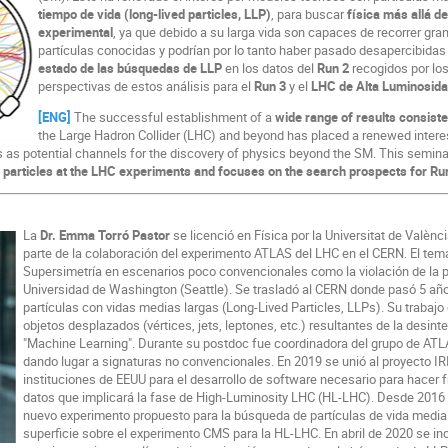
tiempo de vida (long-lived particles, LLP)
, para buscar
física más allá d
experimental
, ya que debido a su larga vida son capaces de recorrer gr
partículas conocidas y podrían por lo tanto haber pasado desapercibidas
estado de las búsquedas de LLP
en los datos del
Run 2
recogidos por lo
perspectivas de estos análisis para el
Run 3
y el
LHC de Alta Luminosid
[ENG]
The successful establishment of a
wide range of results consist
the Large Hadron Collider (LHC) and beyond has placed a renewed interes
s as potential channels for the discovery of physics beyond the SM. This semi
d particles at the LHC experiments and focuses on the search prospects for R
La
Dr. Emma Torró Pastor
se licenció en Física por la Universitat de Valènc
parte de la colaboración del experimento ATLAS del LHC en el CERN. El tema
Supersimetría en escenarios poco convencionales como la violación de la p
Universidad de Washington (Seattle). Se trasladó al CERN donde pasó 5 a
partículas con vidas medias largas (Long-Lived Particles, LLPs). Su trabaj
objetos desplazados (vértices, jets, leptones, etc.) resultantes de la desin
"Machine Learning". Durante su postdoc fue coordinadora del grupo de ATLA
dando lugar a signaturas no convencionales. En 2019 se unió al proyecto IRI
instituciones de EEUU para el desarrollo de software necesario para hacer f
datos que implicará la fase de High-Luminosity LHC (HL-LHC). Desde 201
nuevo experimento propuesto para la búsqueda de partículas de vida media u
superficie sobre el experimento CMS para la HL-LHC. En abril de 2020 se i