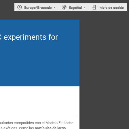
Europe/Brussels
Español
Inicio de sesión
C experiments for
sultados compatibles con el Modelo Estándar
ás exóticas, como las
partículas de largo