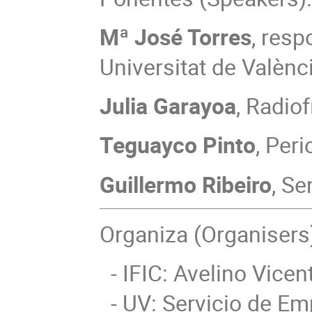
Mª José Torres
, resp
Universitat de Valènc
Julia Garayoa
, Radiof
Teguayco Pinto
, Per
Guillermo Ribeiro
, Se
Organiza (Organisers
- IFIC: Avelino Vicen
- UV: Servicio de Emp