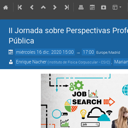
II Jornada sobre Perspectivas Prof
Pública
miércoles 16 dic. 2020 15:00
→
17:00
Europe/Madrid
Enrique Nacher
,
Mariam
(
Instituto de Física Corpuscular - CSIC
)