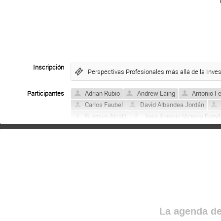
Inscripción
Perspectivas Profesionales más allá de la Inves
Participantes
Adrian Rubio
Andrew Laing
Antonio Fe
Carlos Faubel
David Albandea Jordán
Gustavo Alcalá
Jose Antonio Victoria Fern
Leonardo Coito
Marcos Miralles López
Marina Borja-Lloret
Martín Gonzalez-Alonso
Mireia Simeó Vinaixa
Miryam Martínez Vara
Pablo Martinez Reviriego
Pablo Martínez-Ag
Victor Carretero
Victoria Sánchez Sebastiá
La agenda de