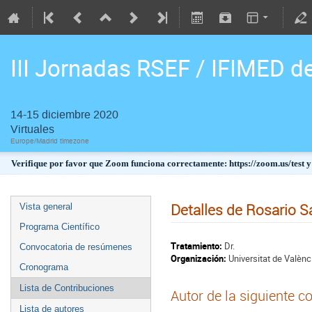
III Jornadas RSEF / IFIMED d
14-15 diciembre 2020
Virtuales
Europe/Madrid timezone
Verifique por favor que Zoom funciona correctamente: https://zoom.us/test y
Detalles de Rosario S
Vista general
Programa Científico
Tratamiento:
Dr.
Convocatoria de resúmenes
Organización:
Universitat de Valènc
Cronograma
Lista de Contribuciones
Autor de la siguiente c
Lista de autores