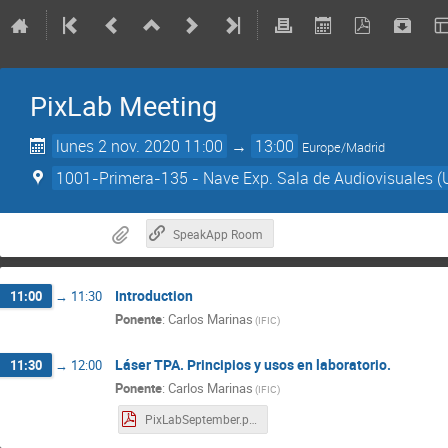
PixLab Meeting
lunes 2 nov. 2020 11:00
→
13:00
Europe/Madrid
1001-Primera-135 - Nave Exp. Sala de Audiovisuales (
SpeakApp Room
Introduction
11:00
→
11:30
Ponente
:
Carlos Marinas
(
IFIC
)
Láser TPA. Principios y usos en laboratorio.
11:30
→
12:00
Ponente
:
Carlos Marinas
(
IFIC
)
PixLabSeptember.pdf