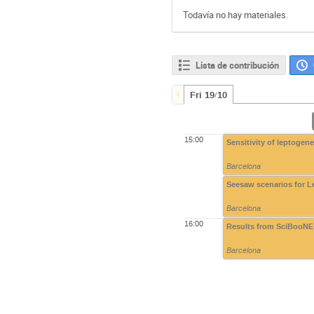
Todavía no hay materiales.
Lista de contribución
Fri 19/10
15:00
Sensitivity of leptogen
Barcelona
Seesaw scenarios for L
Barcelona
16:00
Results from SciBooNE
Barcelona