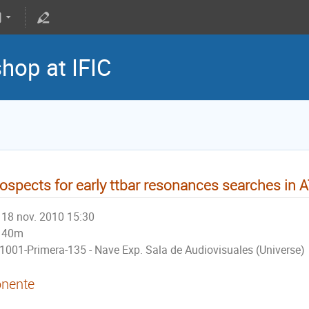
hop at IFIC
ospects for early ttbar resonances searches in
18 nov. 2010 15:30
40m
1001-Primera-135 - Nave Exp. Sala de Audiovisuales (Universe)
nente