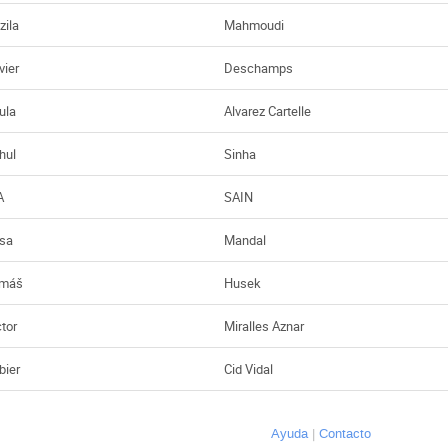
zila
Mahmoudi
vier
Deschamps
ula
Alvarez Cartelle
hul
Sinha
A
SAIN
sa
Mandal
máš
Husek
ctor
Miralles Aznar
bier
Cid Vidal
Ayuda
Contacto