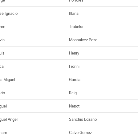
sé Ignacio
Illana
rim
Trabelsi
vin
Monsalvez Pozo
uis
Henry
ca
Fiorini
is Miguel
García
rio
Reig
guel
Nebot
guel Angel
Sanchis Lozano
riam
Calvo Gomez