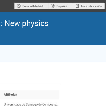
Europe/Madrid
Español
Inicio de sesión
a: New physics
Affiliation
Universidade de Santiago de Compostela, IGFAE