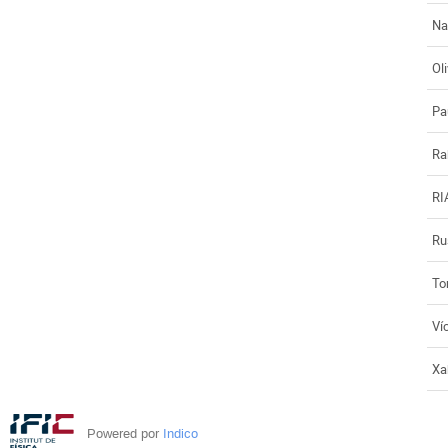
Na
Oli
Pa
Ra
RI
Ru
To
Ví
Xa
Powered por
Indico