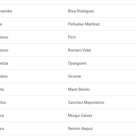
exandre
Brea Rodríguez
a
Peñuelas Martínez
tonio
Pich
tonio
Romero Vidal
antza
Oyanguren
elino
Vicente
rla
Marin Benito
rlos
Sanchez Mayordomo
ara
Murgui Galvez
ara
Remón Alepuz