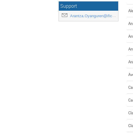
Support
Al
Arantza.Oyanguren@ific.uv.es
An
An
An
Ar
Av
Ca
Ca
Cl
Cl