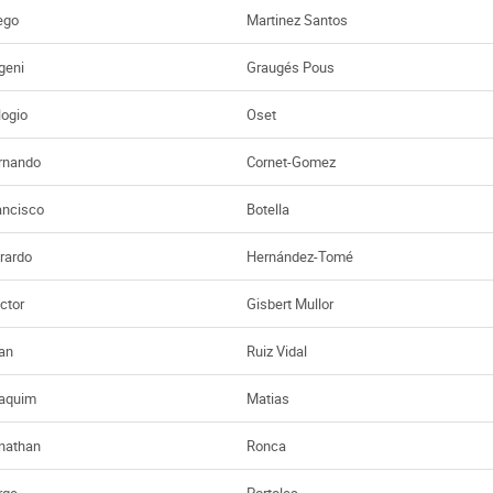
ego
Martinez Santos
geni
Graugés Pous
logio
Oset
rnando
Cornet-Gomez
ancisco
Botella
rardo
Hernández-Tomé
ctor
Gisbert Mullor
an
Ruiz Vidal
aquim
Matias
nathan
Ronca
rge
Portoles