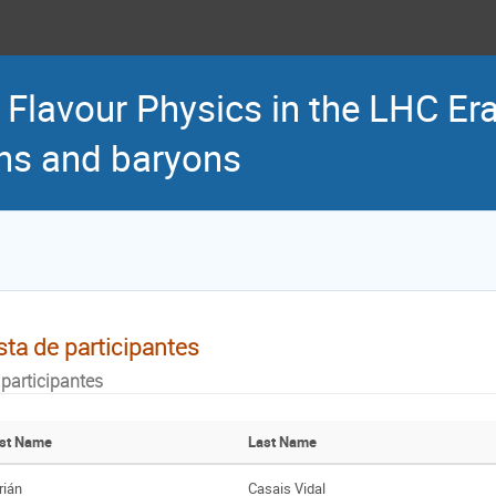
Flavour Physics in the LHC Er
ns and baryons
sta de participantes
 participantes
rst Name
Last Name
rián
Casais Vidal