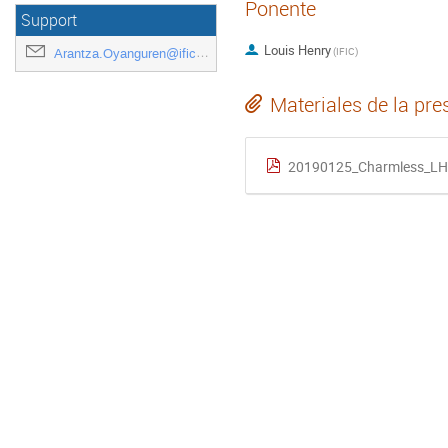
Ponente
Support
Louis Henry
(
IFIC
)
Arantza.Oyanguren@ific.uv.es
Materiales de la pre
20190125_Charmless_LH