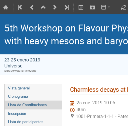
5th Workshop on Flavour Phys
with heavy mesons and bary
23-25 enero 2019
Universe
Europe/Madrid timezone
Charmless decays at
Vista general
Cronograma
25 ene. 2019 10:05
Lista de Contribuciones
30m
Inscripción
1001-Primera-1-1-1 - Pate
Lista de participantes