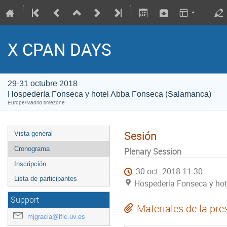
X CPAN DAYS
29-31 octubre 2018
Hospedería Fonseca y hotel Abba Fonseca (Salamanca)
Europe/Madrid timezone
Sesión
Vista general
Cronograma
Plenary Session
Inscripción
30 oct. 2018 11:30
Lista de participantes
Hospedería Fonseca y ho
Support
Materiales de la pre
mjgracia@ific.uv.es