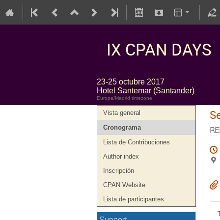
IX CPAN DAYS
23-25 octubre 2017
Hotel Santemar (Santander)
Europe/Madrid timezone
S
Vista general
Cronograma
RE
Lista de Contribuciones
Author index
Inscripción
CPAN Website
Lista de participantes
Support