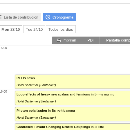
Lista de contribución
Cronograma
Mon 23/10
Tue 24/10
Todos los días
Imprimir
PDF
Pantalla comp
15:00
REFIS news
Hotel Santemar (Santander)
16:00
Loop effects of heavy new scalars and fermions in b -> s mu mu
Hotel Santemar (Santander)
Photon polarization in Bs->phigamma
Hotel Santemar (Santander)
Controlled Flavour Changing Neutral Couplings in 2HDM