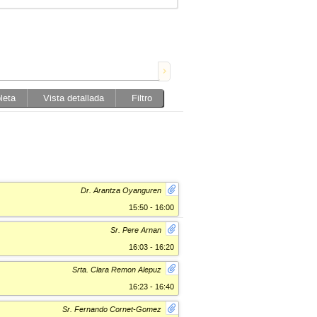
leta
Vista detallada
Filtro
Dr. Arantza Oyanguren
15:50 - 16:00
Sr. Pere Arnan
16:03 - 16:20
Srta. Clara Remon Alepuz
16:23 - 16:40
Sr. Fernando Cornet-Gomez