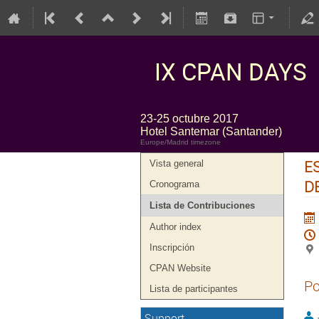
IX CPAN DAYS
23-25 octubre 2017
Hotel Santemar (Santander)
Europe/Madrid timezone
E
Vista general
D
Cronograma
Lista de Contribuciones
Author index
Inscripción
CPAN Website
Po
Lista de participantes
Support