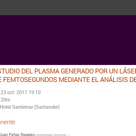
STUDIO DEL PLASMA GENERADO POR UN LÁSE
E FEMTOSEGUNDOS MEDIANTE EL ANÁLISIS DE
23 oct. 2017 19:10
20m
Hotel Santemar (Santander)
nente
Juan Peñas Nadales
(
Universidad Complutense de Madrid
)