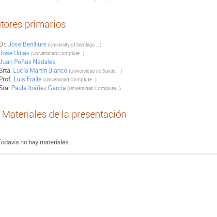
tores primarios
Dr.
Jose Benlliure
(
University of Santiago de Compostela
)
Jose Udias
(
Universidad Complutense de Madrid
)
Juan Peñas Nadales
Srta.
Lucía Martín Blanco
(
Universidad de Santiago de Compostela
)
Prof.
Luis Fraile
(
Universidad Complutense de Madrid
)
Sra.
Paula Ibáñez García
(
Universidad Complutense de Madrid
)
Materiales de la presentación
Todavía no hay materiales.