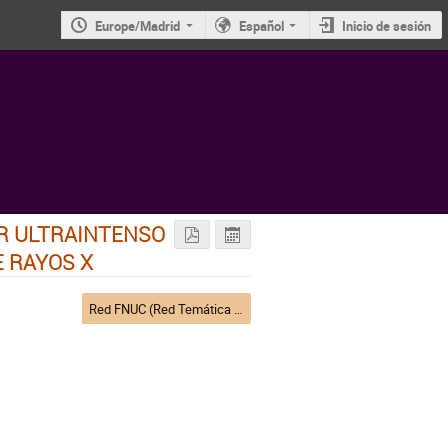
Europe/Madrid
Español
Inicio de sesión
R ULTRAINTENSO
 RAYOS X
Red FNUC (Red Temática de Física Nuclear)