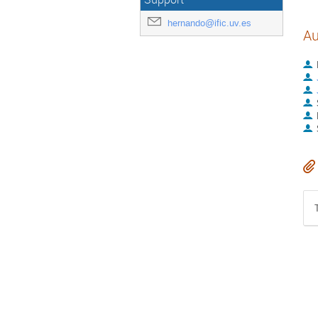
hernando@ific.uv.es
Au