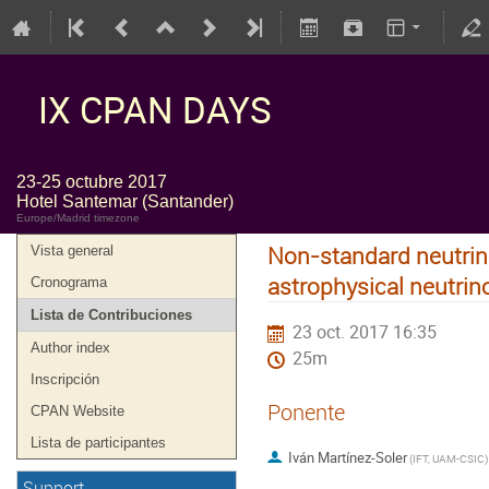
IX CPAN DAYS
23-25 octubre 2017
Hotel Santemar (Santander)
Europe/Madrid timezone
Non-standard neutrino 
Vista general
astrophysical neutrin
Cronograma
Lista de Contribuciones
23 oct. 2017 16:35
Author index
25m
Inscripción
Ponente
CPAN Website
Lista de participantes
Iván Martínez-Soler
(
IFT, UAM-CSIC
)
Support