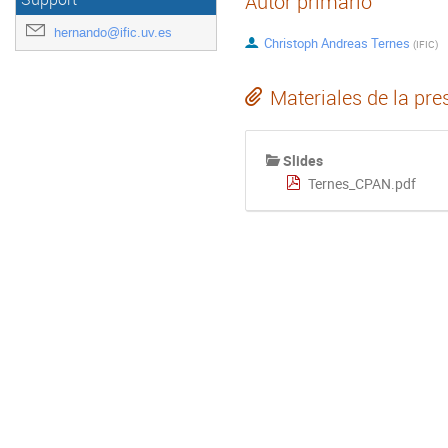
Autor primario
hernando@ific.uv.es
Christoph Andreas Ternes
(
IFIC
)
Materiales de la pre
Slides
Ternes_CPAN.pdf