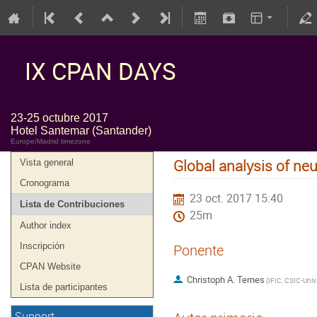
IX CPAN DAYS
23-25 octubre 2017
Hotel Santemar (Santander)
Europe/Madrid timezone
Global analysis of neu
Vista general
Cronograma
23 oct. 2017 15:40
Lista de Contribuciones
25m
Author index
Inscripción
Ponente
CPAN Website
Christoph A. Ternes
(
Lista de participantes
Support