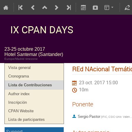
IX CPAN DAYS
23-25 octubre 2017
Hotel Santemar (Santander)
Europe/Madrid timezone
REd NAcional Temátic
Vista general
Cronograma
23 oct. 2017 15:00
Lista de Contribuciones
10m
Author index
Inscripción
Ponente
CPAN Website
Sergio Pastor
(
IFIC, CSIC-Univ. Valencia
Lista de participantes
Support