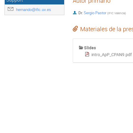
Autor primario
hernando@ific.uv.es
Dr.
Sergio Pastor
(
IFIC Valencia
)
Materiales de la pre
Slides
intro_ApP_CPAN9.pdf