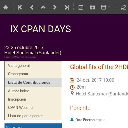
IX CPAN DAYS
23-25 octubre 2017
Hotel Santemar (Santander)
Europe/Madrid timezone
Global fits of the 2H
Vista general
Cronograma
24 oct. 2017 10:00
Lista de Contribuciones
20m
Author index
Hotel Santemar (Santande
Inscripción
Ponente
CPAN Website
Lista de participantes
Otto Eberhardt
(
IFIC
)
Support