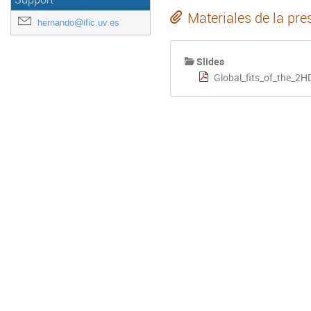
Materiales de la pre
hernando@ific.uv.es
Slides
Global_fits_of_the_2