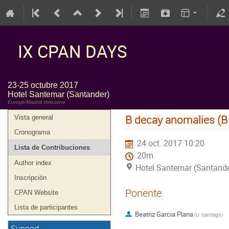
IX CPAN DAYS
23-25 octubre 2017
Hotel Santemar (Santander)
Europe/Madrid timezone
B decay anomalies (B 2
Vista general
Cronograma
24 oct. 2017 10:20
Lista de Contribuciones
20m
Author index
Hotel Santemar (Santande
Inscripción
Ponente
CPAN Website
Lista de participantes
Beatriz Garcia Plana
(
U. Santiago
)
Support