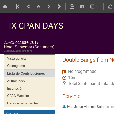
IX CPAN DAYS
23-25 octubre 2017
Hotel Santemar (Santander)
Europe/Madrid timezone
Double Bangs from Ne
Vista general
Cronograma
No programado
Lista de Contribuciones
15m
Author index
Hotel Santemar (Santande
Inscripción
Ponente
CPAN Website
Lista de participantes
Ivan Jesus Martinez Soler
(
PHD St
Support