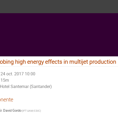
obing high energy effects in multijet production
24 oct. 2017 10:00
15m
Hotel Santemar (Santander)
nente
r.
David Gordo
(
IFT UAM/CSIC
)