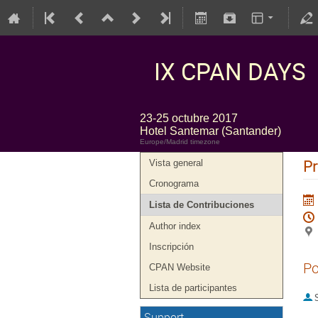
IX CPAN DAYS
23-25 octubre 2017
Hotel Santemar (Santander)
Europe/Madrid timezone
Pr
Vista general
Cronograma
Lista de Contribuciones
Author index
Inscripción
Po
CPAN Website
Lista de participantes
S
Support