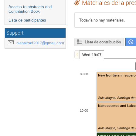
Materiales de la pre
Access to abstracts and
Contribution Book
Todavía no hay materiales.
Lista de participantes
Support
Lista de contribución
bienalrsef2017@gmail.com
Wed 19/07
09:00
New frontiers in superc
Aula Magna
,
Santiago de
Nanocosmos and Labora
10:00
Aula Magna
,
Santiago de