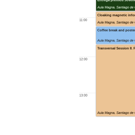
Entrega premios Jóvene
Aula Magna
,
Santiago de
Cloaking magnetic info
11:00
Aula Magna
,
Santiago de
Coffee break and poste
Aula Magna
,
Santiago de
Transversal Session II. 
12:00
13:00
Aula Magna
,
Santiago de