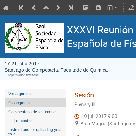
XXXVI Reunión 
Española de Fí
17-21 julio 2017
Santiago de Compostela, Facultade de Química
Europe/Madrid timezone
Sesión
Vista general
Cronograma
Plenary III
Convocatoria de resúmenes
19 jul. 2017 9:00
List of posters
Aula Magna (Santiago de
Instructions for uploading your
talk