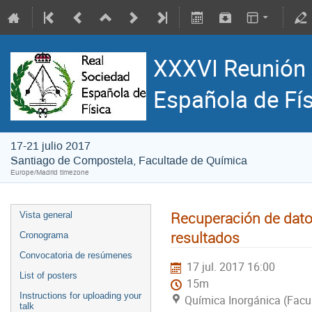
XXXVI Reunión 
Española de Fí
17-21 julio 2017
Santiago de Compostela, Facultade de Química
Europe/Madrid timezone
Recuperación de dato
Vista general
resultados
Cronograma
Convocatoria de resúmenes
17 jul. 2017 16:00
List of posters
15m
Instructions for uploading your
Química Inorgánica (Facu
talk