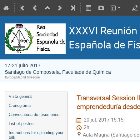
XXXVI Reunión 
Española de Fí
17-21 julio 2017
Santiago de Compostela, Facultade de Química
Europe/Madrid timezone
Transversal Session I
Vista general
emprendeduría desde 
Cronograma
Convocatoria de resúmenes
20 jul. 2017 15:15
List of posters
2h
Instructions for uploading your
Aula Magna (Santiago de
talk