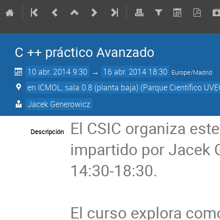
C ++ práctico Avanzado
10 abr. 2014 9:30
→
16 abr. 2014 18:30
Europe/Madrid
en ICMOL, sala 0.8 (planta baja) (Parque Científico UVE
Jacek Generowicz
El CSIC organiza este
Descripción
impartido por Jacek G
14:30-18:30.

El curso explora com