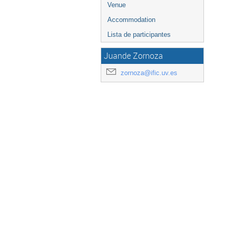
Venue
Accommodation
Lista de participantes
Juande Zornoza
zornoza@ific.uv.es