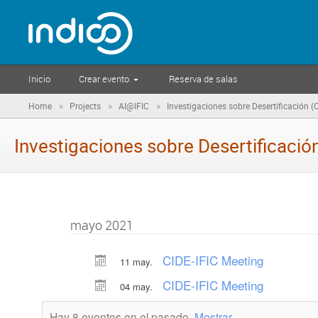
Inicio
Crear evento
Reserva de salas
»
»
»
Home
Projects
AI@IFIC
Investigaciones sobre Desertificación (
Investigaciones sobre Desertificació
mayo 2021
CIDE-IFIC Meeting
11 may.
CIDE-IFIC Meeting
04 may.
Hay 8 eventos en el pasado.
Mostrar